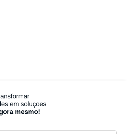
ransformar
des em soluções
agora mesmo!